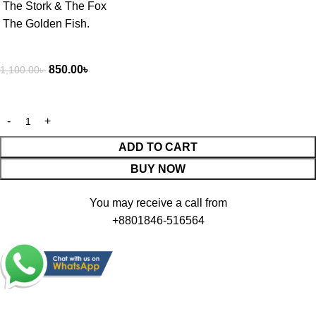
The Stork & The Fox
The Golden Fish.
850.00
৳
1,100.00
৳
ADD TO CART
BUY NOW
You may receive a call from
+8801846-516564