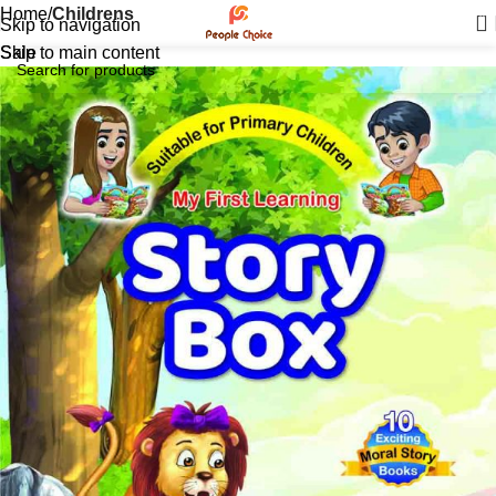
Home
Childrens
0
Skip to navigation
Skip to main content
Sale