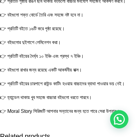
👉 প্রতিটি পৃষ্ঠায় রঙিন ছবি থাকায় বইগুলো বাচ্চার মনযোগ সহজেই আকর্ষণ করবে।
👉 বইগুলো শক্ত বোর্ডে তৈরি এবং সহজে নষ্ট হবে না।
👉 প্রতিটি বইতে ১৬টি করে পৃষ্ঠা রয়েছে।
👉 বইগুলোর দুইপাশে লেমিনেশন করা।
👉 প্রতিটি বইয়ের দৈর্ঘ্য ১০ ইঞ্চি এবং প্রস্থ ৭ ইঞ্চি।
👉 বইগুলো রাখার জন্য রয়েছে একটি আকর্ষনীয় বাক্স।
👉 প্রতিটি বইয়ের চারপাশে রাউন্ড কাটিং হওয়ায় বাচ্চাদের ব্যাথা পাওয়ার ভয় নেই।
👉 হ্যান্ডেল থাকায় খুব সহজে বাচ্চারা বইগুলো ধরতে পারবে।
👉 Moral Story সিরিজটি আপনার সন্তানের জন্য হতে পারে সেরা উপহার।
Related products